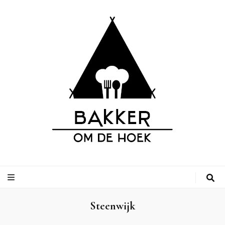
Bakker om de
Leuke adressen van bakkerijen op vakantiebestemmingen, inclusief
campings.
Hoek
Steenwijk