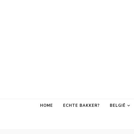
Bakker om de
Leuke adressen van bakkerijen op vakantiebestemmingen, inc
HOME
ECHTE BAKKER?
BELGIË