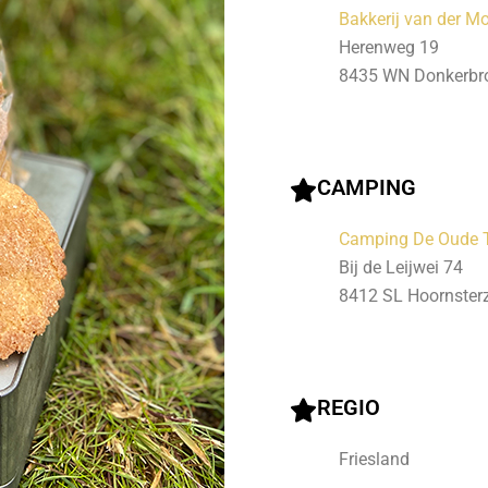
Bakkerij van der M
Herenweg 19
8435 WN Donkerbr
CAMPING
Camping De Oude 
Bij de Leijwei 74
8412 SL Hoornste
REGIO
Friesland