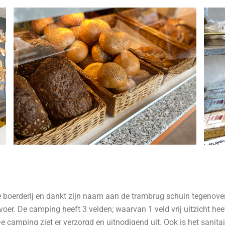
 boerderij en dankt zijn naam aan de trambrug schuin tegenover
er. De camping heeft 3 velden; waarvan 1 veld vrij uitzicht heef
De camping ziet er verzorgd en uitnodigend uit. Ook is het sani