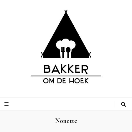
Bakker om de
Leuke adressen van bakkerijen op vakantiebestemmingen, inclusief
campings.
Hoek
Nonette