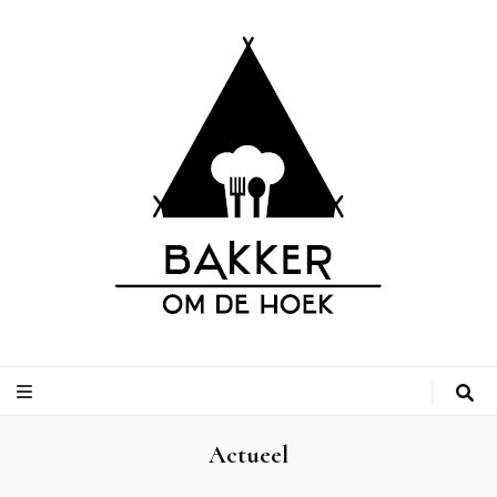
Bakker om de
Leuke adressen van bakkerijen op vakantiebestemmingen, inclusief
campings.
Hoek
Actueel