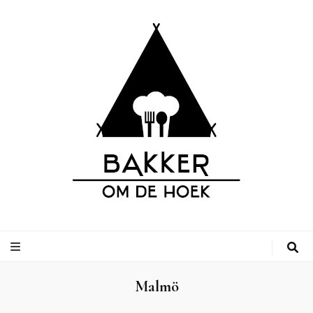
Bakker om de
Leuke adressen van bakkerijen op vakantiebestemmingen, inclusief
campings.
Hoek
Malmö