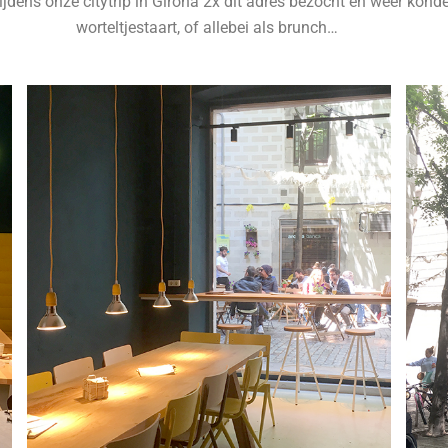
 tijdens onze citytrip in Girona 2x dit adres bezocht en weer kon
worteltjestaart, of allebei als brunch…