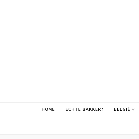
Bakker om de
Leuke adressen van bakkerijen op vakantiebestemmingen, inc
HOME
ECHTE BAKKER?
BELGIË