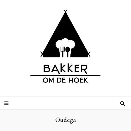
Bakker om de
Leuke adressen van bakkerijen op vakantiebestemmingen, inclusief
campings.
Hoek
Oudega