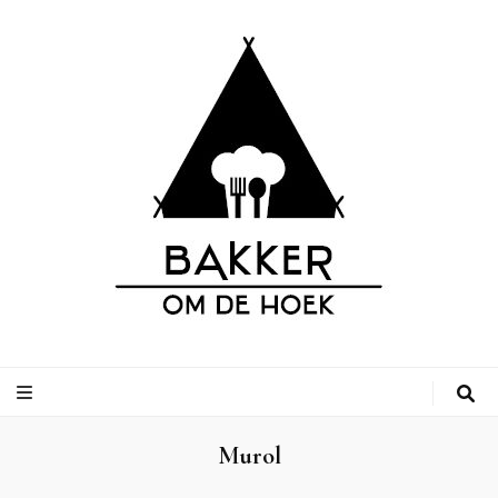
Bakker om de
Leuke adressen van bakkerijen op vakantiebestemmingen, inclusief
campings.
Hoek
Murol